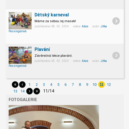
Dětský karneval
Máme za sebou rej masek!
publikováno 08. 02. 2024 sekce:
Akce
autor:
Jitka
Passingerová
Plavání
Závěrečná lekce plavání.
publikováno 05. 02. 2024 sekce:
Akce
autor:
Jitka
Passingerová
«
‹
1
2
3
4
5
6
7
8
9
10
11
12
›
»
11/14
13
14
FOTOGALERIE