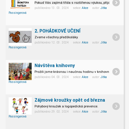
Pokud Vás zajímá třída s rozšířenou výukou, přijďte na besed
publikováno 13. 03. 2024 sekce:
Akce
autor:
Jitka
Passingerová
2. POHÁDKOVÉ UČENÍ
Zveme všechny předškoláky.
publikováno 12. 03. 2024 sekce:
Akce
autor:
Jitka
Passingerová
Návštěva knihovny
Prožili jsme krásnou i naučnou hodinu v knihovně.
publikováno 04. 03. 2024 sekce:
Akce
autor:
Jitka
Passingerová
Zájmové kroužky opět od března
Pohybový kroužek a logopedická prevence.
publikováno 29. 02. 2024 sekce:
Akce
autor:
Jitka
Passingerová