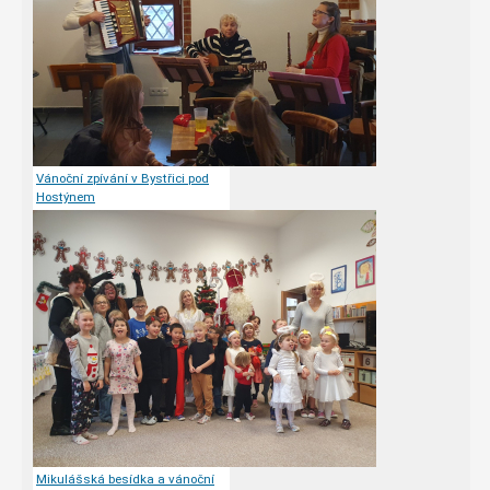
Vánoční zpívání v Bystřici pod
Hostýnem
Mikulášská besídka a vánoční