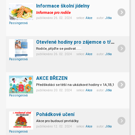
Informace školní jídelny
Informace pro rodiče
publikováno 26. 02. 2024 sekce:
Akce
autor:
Jitka
Passingerová
Otevřené hodiny pro zájemce o třídu s rozšířenou výukou
Rodiče, přijďte se podívat......
publikováno 26. 02. 2024 sekce:
Akce
autor:
Jitka
Passingerová
AKCE BŘEZEN
Předškoláci se těší na ukázkové hodiny v 1A,1B,1C.
publikováno 20. 02. 2024 sekce:
Akce
autor:
Jitka
Passingerová
Pohádkové učení
Akce pro budoucí prvńáčky.
publikováno 12. 02. 2024 sekce:
Akce
autor:
Jitka
Passingerová