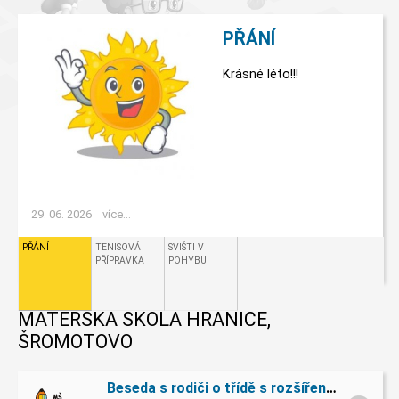
PŘÁNÍ
Krásné léto!!!
29. 06. 2026
více...
PŘÁNÍ
TENISOVÁ
SVIŠTI V
PŘÍPRAVKA
POHYBU
MATEŘSKÁ ŠKOLA HRANICE,
ŠROMOTOVO
Beseda s rodiči o třídě s rozšířenou výukou