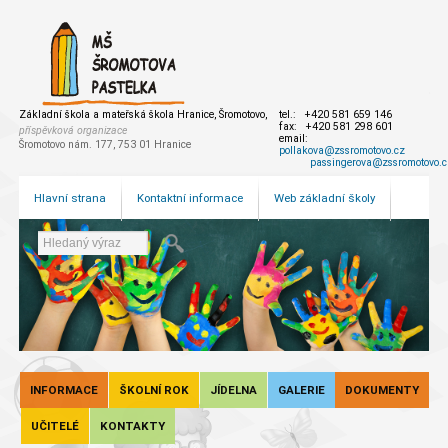
Základní škola a mateřská škola Hranice, Šromotovo,
tel.: +420 581 659 146
fax: +420 581 298 601
příspěvková organizace
email:
Šromotovo nám. 177, 753 01 Hranice
pollakova@zssromotovo.cz
passingerova@zssromotovo.c
Hlavní strana
Kontaktní informace
Web základní školy
INFORMACE
ŠKOLNÍ ROK
JÍDELNA
GALERIE
DOKUMENTY
UČITELÉ
KONTAKTY